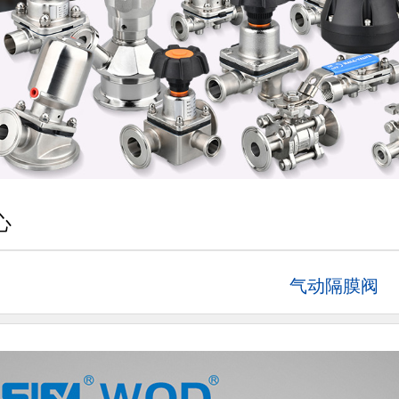
心
气动隔膜阀