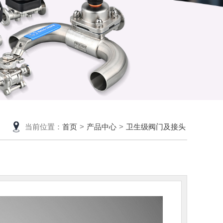
当前位置：
首页
>
产品中心
>
卫生级阀门及接头