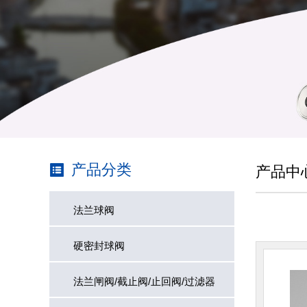
产品分类
产品中
法兰球阀
硬密封球阀
法兰闸阀/截止阀/止回阀/过滤器