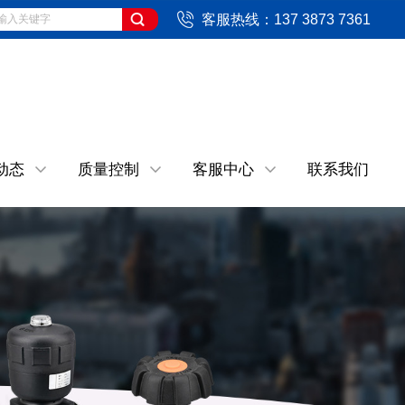
客服热线：137 3873 7361
动态
质量控制
客服中心
联系我们