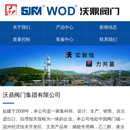
关于我们
产品中心
新闻动态
质量控制
客服中心
联系我们
沃鼎阀门集团有限公司
始建于2008年，本公司是一家集科研、设计、生产、销售、自主
进出口、自理报关报检为一体的企业。本公司地处中国阀门城---
温州经济技术开发区。主营产品有：储能专用阀，乙二醇、液冷