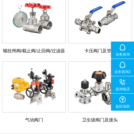
螺纹闸阀/截止阀/止回阀/过滤器
卡压阀门及管件
业务咨询
业务咨询2
咨询电话
返回顶部
气动阀门
卫生级阀门及接头