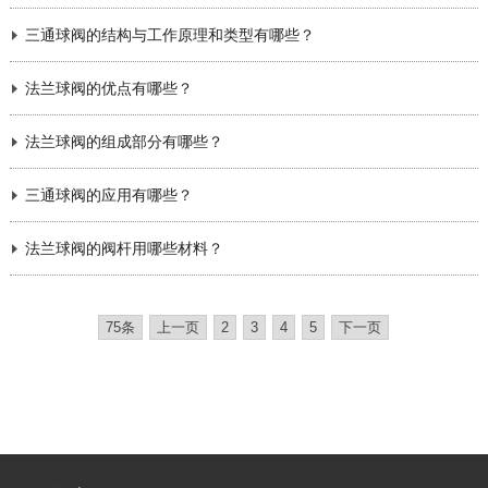
三通球阀的结构与工作原理和类型有哪些？
法兰球阀的优点有哪些？
法兰球阀的组成部分有哪些？
三通球阀的应用有哪些？
法兰球阀的阀杆用哪些材料？
75条
上一页
2
3
4
5
下一页