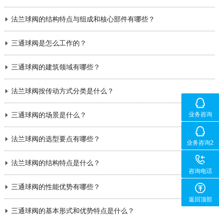
法兰球阀的结构特点与组成和核心部件有哪些？
三通球阀是怎么工作的？
三通球阀的建筑领域有哪些？
法兰球阀按传动方式分类是什么？
业务咨询
三通球阀的场景是什么？
法兰球阀的选型要点有哪些？
业务咨询2
法兰球阀的结构特点是什么？
咨询电话
三通球阀的性能优势有哪些？
返回顶部
三通球阀的基本形式和优势特点是什么？