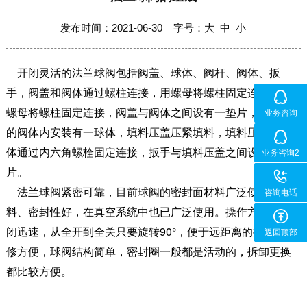
发布时间：2021-06-30 字号：
大
中
小
开闭灵活的法兰球阀包括阀盖、球体、阀杆、阀体、扳
手，阀盖和阀体通过螺柱连接，用螺母将螺柱固定连接，用
螺母将螺柱固定连接，阀盖与阀体之间设有一垫片，产品的
业务咨询
的阀体内安装有一球体，填料压盖压紧填料，填料压盖与阀
体通过内六角螺栓固定连接，扳手与填料压盖之间设有定位
业务咨询2
片。
法兰球阀紧密可靠，目前球阀的密封面材料广泛使用塑
咨询电话
料、密封性好，在真空系统中也已广泛使用。操作方便，开
闭迅速，从全开到全关只要旋转90°，便于远距离的控制。维
返回顶部
修方便，球阀结构简单，密封圈一般都是活动的，拆卸更换
都比较方便。